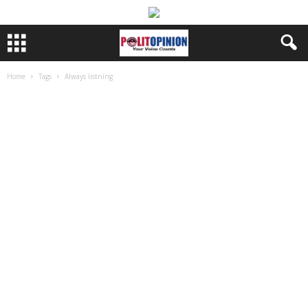
Home
Tags
Always listning